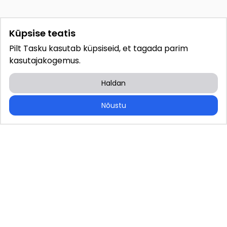
Küpsise teatis
Pilt Tasku kasutab küpsiseid, et tagada parim
kasutajakogemus.
Haldan
Nõustu
PILT TASKU
WEBIN OÜ
Registrikood: 14146813
KONTAKT