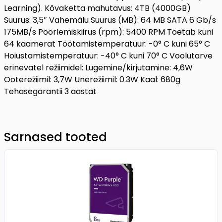
Learning). Kõvaketta mahutavus: 4TB (4000GB)
Suurus: 3,5″ Vahemälu Suurus (MB): 64 MB SATA 6 Gb/s
175MB/s Pöörlemiskiirus (rpm): 5400 RPM Toetab kuni
64 kaamerat Töötamistemperatuur: -0° C kuni 65° C
Hoiustamistemperatuur: -40° C kuni 70° C Voolutarve
erinevatel režiimidel: Lugemine/kirjutamine: 4,6W
Ooterežiimil: 3,7W Unerežiimil: 0.3W Kaal: 680g
Tehasegarantii 3 aastat
Sarnased tooted