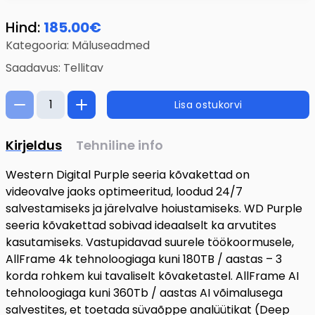
Hind:
185.00
€
Kategooria:
Mäluseadmed
Saadavus:
Tellitav
Lisa ostukorvi
Kirjeldus
Tehniline info
Western Digital Purple seeria kõvakettad on
videovalve jaoks optimeeritud, loodud 24/7
salvestamiseks ja järelvalve hoiustamiseks. WD Purple
seeria kõvakettad sobivad ideaalselt ka arvutites
kasutamiseks. Vastupidavad suurele töökoormusele,
AllFrame 4k tehnoloogiaga kuni 180TB / aastas – 3
korda rohkem kui tavaliselt kõvaketastel. AllFrame AI
tehnoloogiaga kuni 360Tb / aastas AI võimalusega
salvestites, et toetada süvaõppe analüütikat (Deep