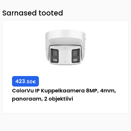
Sarnased tooted
423
.
50
€
ColorVu IP Kuppelkaamera 8MP, 4mm,
panoraam, 2 objektiivi