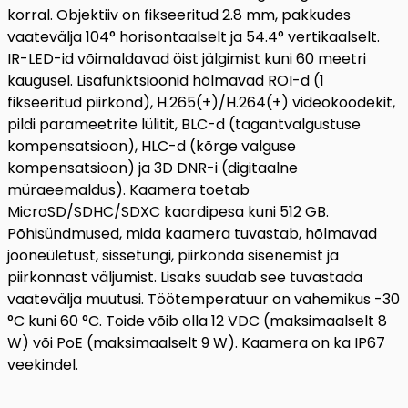
korral. Objektiiv on fikseeritud 2.8 mm, pakkudes
vaatevälja 104° horisontaalselt ja 54.4° vertikaalselt.
IR-LED-id võimaldavad öist jälgimist kuni 60 meetri
kaugusel. Lisafunktsioonid hõlmavad ROI-d (1
fikseeritud piirkond), H.265(+)/H.264(+) videokoodekit,
pildi parameetrite lülitit, BLC-d (tagantvalgustuse
kompensatsioon), HLC-d (kõrge valguse
kompensatsioon) ja 3D DNR-i (digitaalne
müraeemaldus). Kaamera toetab
MicroSD/SDHC/SDXC kaardipesa kuni 512 GB.
Põhisündmused, mida kaamera tuvastab, hõlmavad
jooneületust, sissetungi, piirkonda sisenemist ja
piirkonnast väljumist. Lisaks suudab see tuvastada
vaatevälja muutusi. Töötemperatuur on vahemikus -30
°C kuni 60 °C. Toide võib olla 12 VDC (maksimaalselt 8
W) või PoE (maksimaalselt 9 W). Kaamera on ka IP67
veekindel.