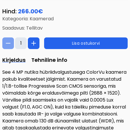
Hind:
266.00
€
Kategooria:
Kaamerad
Saadavus:
Tellitav
Lisa ostukorvi
Kirjeldus
Tehniline info
See 4 MP nutika hübriidvalgustusega ColorVu kaamera
pakub kvaliteetset jälgimist. Kaamera on varustatud
1/1.8-tollise Progressive Scan CMOS sensoriga, mis
võimaldab kõrge eraldusvõimega pilti (2688 × 1520).
Värvilise pildi saamiseks on vajalik vaid 0.0005 Lux
valgust (F1.0, AGC ON), kuid ka täieliku pimeduse korral
saab kasutada IR- ja valge valguse kombinatsiooni.
Kaamera omab 130 dB dünaamilist ulatust (WDR), mis
aitab tasakaalustada erinevate valgustingimuste